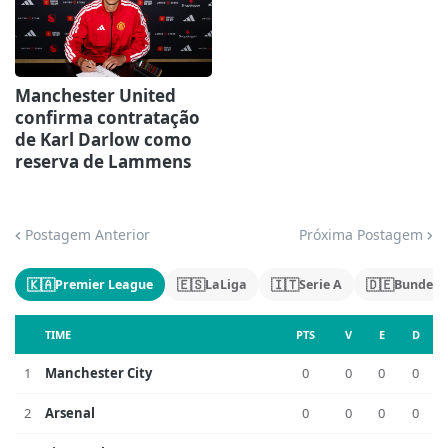
Manchester United
confirma contratação
de Karl Darlow como
reserva de Lammens
Postagem Anterior
Próxima Postagem
🇰🇦
🇪🇸
🇮🇹
🇩🇪
Premier League
LaLiga
Serie A
Bundesl
TIME
PTS
V
E
D
1
Manchester City
0
0
0
0
2
Arsenal
0
0
0
0