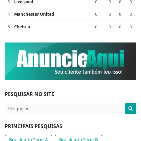
3
Liverpool
0
0
0
0
4
Manchester United
0
0
0
0
5
Chelsea
0
0
0
0
PESQUISAR NO SITE
PRINCIPAIS PESQUISAS
Brasileirão Série A
Brasileirão Série B