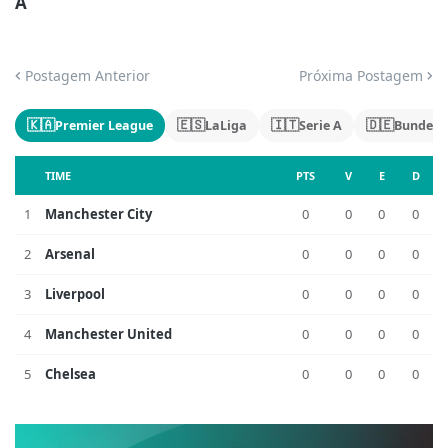
A
Postagem Anterior
Próxima Postagem
🇰🇦
🇪🇸
🇮🇹
🇩🇪
Premier League
LaLiga
Serie A
Bundesl
TIME
PTS
V
E
D
1
Manchester City
0
0
0
0
2
Arsenal
0
0
0
0
3
Liverpool
0
0
0
0
4
Manchester United
0
0
0
0
5
Chelsea
0
0
0
0