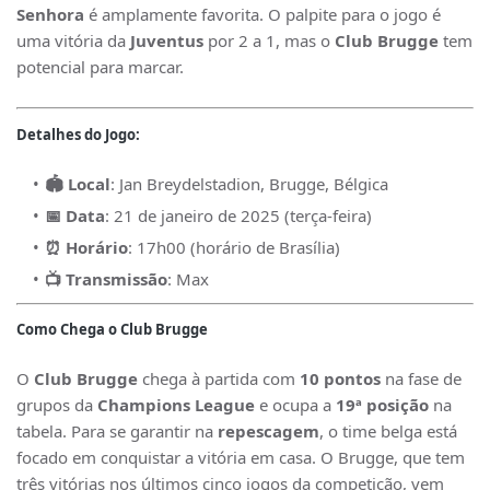
Senhora
é amplamente favorita. O palpite para o jogo é
uma vitória da
Juventus
por 2 a 1, mas o
Club Brugge
tem
potencial para marcar.
Detalhes do Jogo:
🏟️ Local
: Jan Breydelstadion, Brugge, Bélgica
📅 Data
: 21 de janeiro de 2025 (terça-feira)
⏰ Horário
: 17h00 (horário de Brasília)
📺 Transmissão
: Max
Como Chega o Club Brugge
O
Club Brugge
chega à partida com
10 pontos
na fase de
grupos da
Champions League
e ocupa a
19ª posição
na
tabela. Para se garantir na
repescagem
, o time belga está
focado em conquistar a vitória em casa. O Brugge, que tem
três vitórias nos últimos cinco jogos da competição, vem