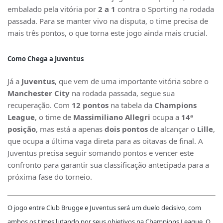
embalado pela vitória por
2 a 1
contra o Sporting na rodada
passada. Para se manter vivo na disputa, o time precisa de
mais três pontos, o que torna este jogo ainda mais crucial.
Como Chega a Juventus
Já a
Juventus
, que vem de uma importante vitória sobre o
Manchester City
na rodada passada, segue sua
recuperação. Com
12 pontos
na tabela da
Champions
League
, o time de
Massimiliano Allegri
ocupa a
14ª
posição
, mas está a apenas
dois pontos
de alcançar o
Lille
,
que ocupa a última vaga direta para as oitavas de final. A
Juventus precisa seguir somando pontos e vencer este
confronto para garantir sua classificação antecipada para a
próxima fase do torneio.
O jogo entre
Club Brugge
e
Juventus
será um duelo decisivo, com
ambos os times lutando por seus objetivos na
Champions League
. O