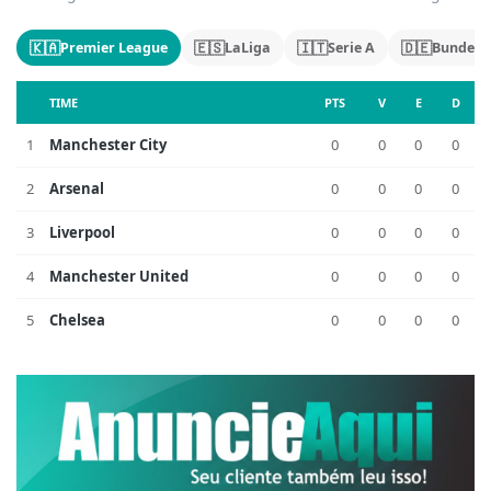
🇰🇦
🇪🇸
🇮🇹
🇩🇪
Premier League
LaLiga
Serie A
Bundesl
TIME
PTS
V
E
D
1
Manchester City
0
0
0
0
2
Arsenal
0
0
0
0
3
Liverpool
0
0
0
0
4
Manchester United
0
0
0
0
5
Chelsea
0
0
0
0