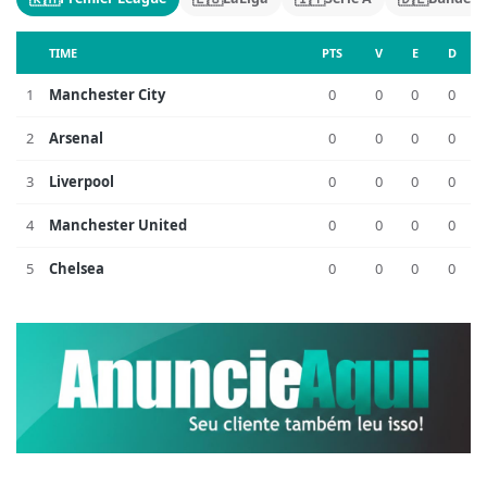
TIME
PTS
V
E
D
1
Manchester City
0
0
0
0
2
Arsenal
0
0
0
0
3
Liverpool
0
0
0
0
4
Manchester United
0
0
0
0
5
Chelsea
0
0
0
0