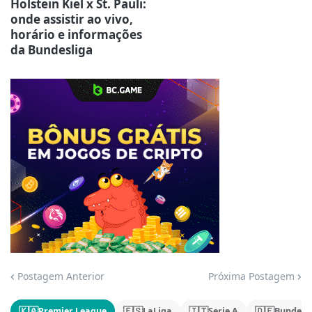
Holstein Kiel x St. Pauli:
onde assistir ao vivo,
horário e informações
da Bundesliga
Jogue com responsabilidade. 18+
Postagem Anterior
Próxima Postagem
🇰🇦
🇪🇸
🇮🇹
🇩🇪
Premier League
LaLiga
Serie A
Bundesl