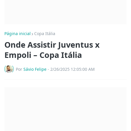
Página inicial
Copa Itália
Onde Assistir Juventus x
Empoli – Copa Itália
Por
Sávio Felipe
-
2/26/2025 12:05:00 AM