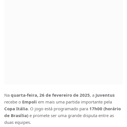
Na
quarta-feira, 26 de fevereiro de 2025
, a
Juventus
recebe o
Empoli
em mais uma partida importante pela
Copa Itália
. O jogo está programado para
17h00 (horário
de Brasília)
e promete ser uma grande disputa entre as
duas equipes.