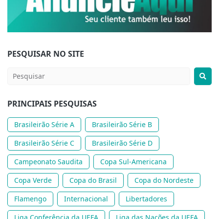
PESQUISAR NO SITE
PRINCIPAIS PESQUISAS
Brasileirão Série A
Brasileirão Série B
Brasileirão Série C
Brasileirão Série D
Campeonato Saudita
Copa Sul-Americana
Copa Verde
Copa do Brasil
Copa do Nordeste
Flamengo
Internacional
Libertadores
Liga Conferência da UEFA
Liga das Nações da UEFA