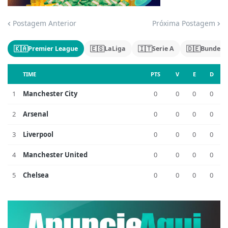
Jogue com responsabilidade. 18+
Postagem Anterior
Próxima Postagem
🇰🇦
🇪🇸
🇮🇹
🇩🇪
Premier League
LaLiga
Serie A
Bundesl
TIME
PTS
V
E
D
1
Manchester City
0
0
0
0
2
Arsenal
0
0
0
0
3
Liverpool
0
0
0
0
4
Manchester United
0
0
0
0
5
Chelsea
0
0
0
0