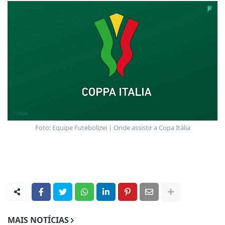
Foto: Equipe Futebolizei | Onde assistir a Copa Itália
MAIS NOTÍCIAS