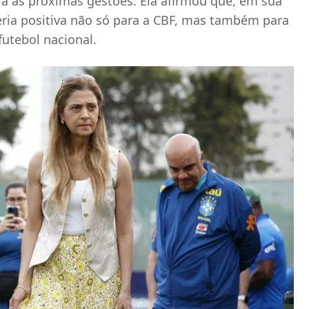
a as próximas gestões. Ela afirmou que, em sua
eria positiva não só para a CBF, mas também para
futebol nacional.