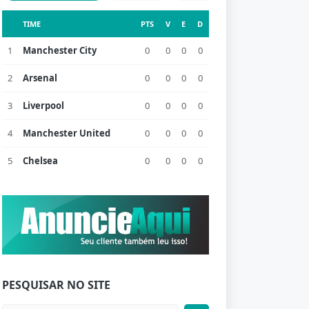
TIME
PTS
V
E
D
1
Manchester City
0
0
0
0
2
Arsenal
0
0
0
0
3
Liverpool
0
0
0
0
4
Manchester United
0
0
0
0
5
Chelsea
0
0
0
0
PESQUISAR NO SITE