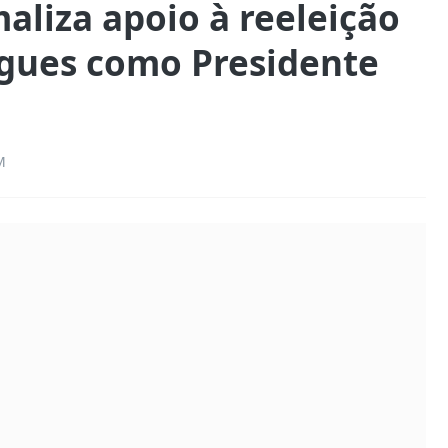
maliza apoio à reeleição
igues como Presidente
M