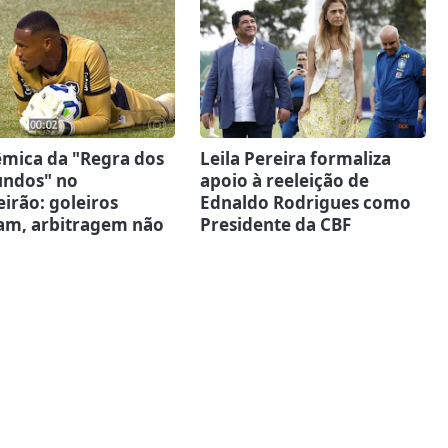
êmica da "Regra dos
Leila Pereira formaliza
undos" no
apoio à reeleição de
eirão: goleiros
Ednaldo Rodrigues como
am, arbitragem não
Presidente da CBF