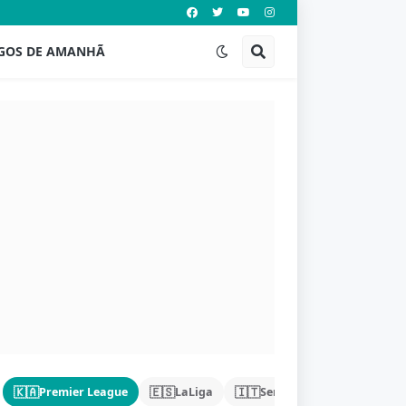
GOS DE AMANHÃ
🇰🇦
🇪🇸
🇮🇹
🇩🇪
Premier League
LaLiga
Serie A
Bundeslig