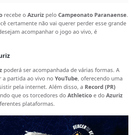
o
recebe o
Azuriz
pelo
Campeonato Paranaense
.
ocê certamente não vai querer perder esse grande
 desejam acompanhar o jogo ao vivo, é
uriz
z
poderá ser acompanhada de várias formas. A
r a partida ao vivo no
YouTube
, oferecendo uma
stir pela internet. Além disso, a
Record (PR)
indo que os torcedores do
Athletico
e do
Azuriz
erentes plataformas.