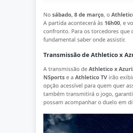
No
sábado, 8 de março
, o
Athletic
A partida acontecerá às
16h00
, e v
confronto. Para os torcedores que
fundamental saber onde assistir.
Transmissão de Athletico x Az
A transmissão de
Athletico x Azuri
NSports
e a
Athletico TV
irão exibi
opção acessível para quem quer assi
também transmitirá o jogo, garant
possam acompanhar o duelo em dif