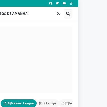
GOS DE AMANHÃ
🇰🇦
🇪🇸
🇮🇹
🇩🇪
Premier League
LaLiga
Serie A
Bundeslig