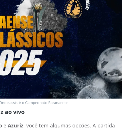
 Onde assistir o Campeonato Paranaense
z ao vivo
o
e
Azuriz
, você tem algumas opções. A partida