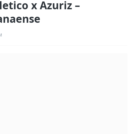
etico x Azuriz –
anaense
M