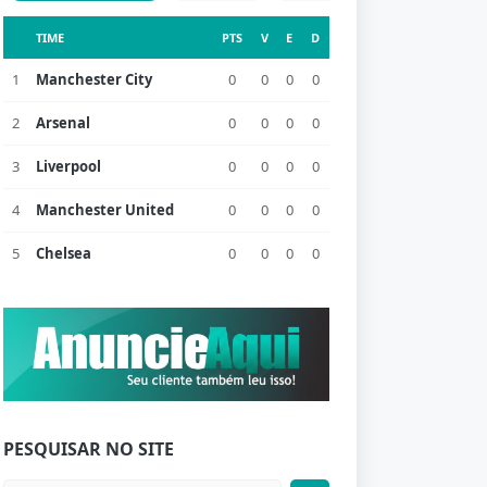
TIME
PTS
V
E
D
1
Manchester City
0
0
0
0
2
Arsenal
0
0
0
0
3
Liverpool
0
0
0
0
4
Manchester United
0
0
0
0
5
Chelsea
0
0
0
0
PESQUISAR NO SITE