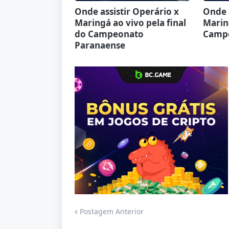
Onde assistir Operário x
Onde a
Maringá ao vivo pela final
Marin
do Campeonato
Campe
Paranaense
Jogue com responsabilidade. 18+
Postagem Anterior