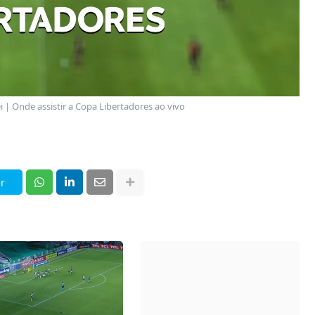
i | Onde assistir a Copa Libertadores ao vivo
r