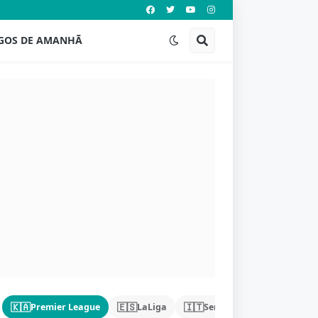
GOS DE AMANHÃ
🇰🇦
🇪🇸
🇮🇹
🇩🇪
Premier League
LaLiga
Serie A
Bundeslig