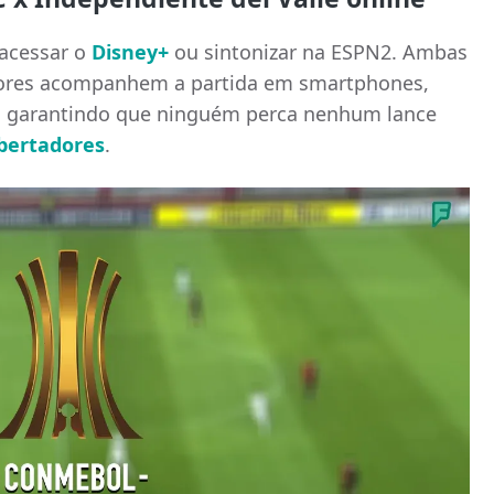
 acessar o
Disney+
ou sintonizar na ESPN2. Ambas
dores acompanhem a partida em smartphones,
s, garantindo que ninguém perca nenhum lance
bertadores
.