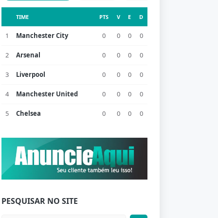
TIME
PTS
V
E
D
1
Manchester City
0
0
0
0
2
Arsenal
0
0
0
0
3
Liverpool
0
0
0
0
4
Manchester United
0
0
0
0
5
Chelsea
0
0
0
0
PESQUISAR NO SITE