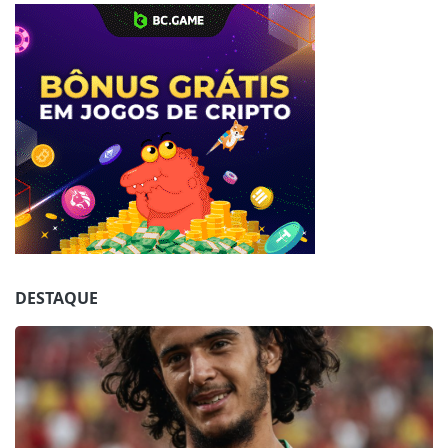
Jogue com responsabilidade. 18+
DESTAQUE