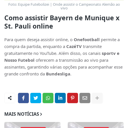
Foto: Equipe Futebolizei | Onde assistir o Campeonato Alemão ao
vivo
Como assistir Bayern de Munique x
St. Pauli online
Para quem deseja assistir online, o
Onefootball
permite a
compra da partida, enquanto a
CazéTV
transmite
gratuitamente no YouTube. Além disso, os canais
sportv e
Nosso Futebol
oferecem a transmissão ao vivo para
assinantes, garantindo várias opções para acompanhar esse
grande confronto da
Bundesliga
.
MAIS NOTÍCIAS