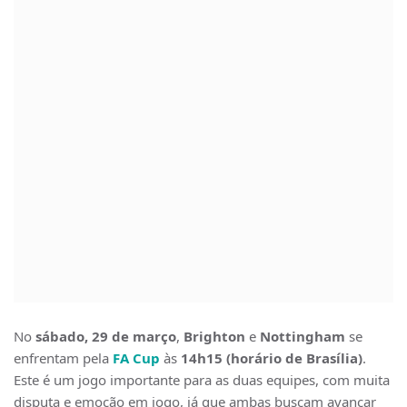
No
sábado, 29 de março
,
Brighton
e
Nottingham
se
enfrentam pela
FA Cup
às
14h15 (horário de Brasília)
.
Este é um jogo importante para as duas equipes, com muita
disputa e emoção em jogo, já que ambas buscam avançar