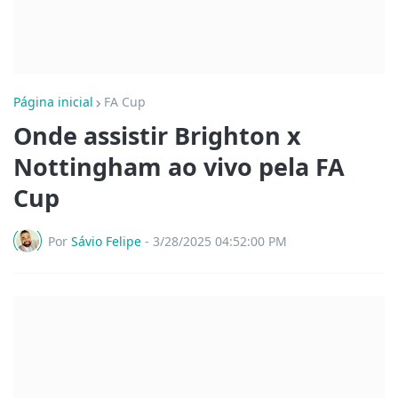
Página inicial
FA Cup
Onde assistir Brighton x
Nottingham ao vivo pela FA
Cup
Por
Sávio Felipe
-
3/28/2025 04:52:00 PM