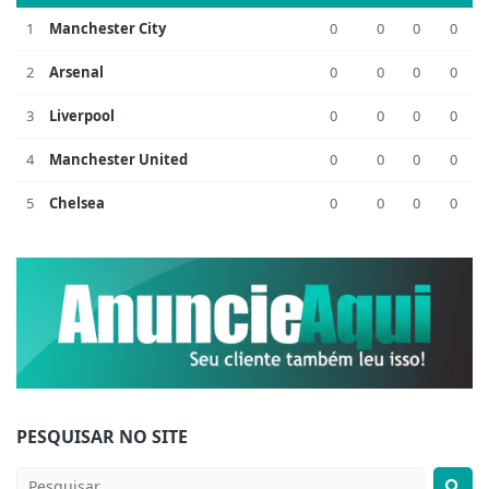
1
Manchester City
0
0
0
0
2
Arsenal
0
0
0
0
3
Liverpool
0
0
0
0
4
Manchester United
0
0
0
0
5
Chelsea
0
0
0
0
PESQUISAR NO SITE