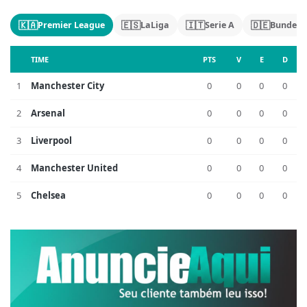
🇰🇦
🇪🇸
🇮🇹
🇩🇪
Premier League
LaLiga
Serie A
Bundesl
TIME
PTS
V
E
D
1
Manchester City
0
0
0
0
2
Arsenal
0
0
0
0
3
Liverpool
0
0
0
0
4
Manchester United
0
0
0
0
5
Chelsea
0
0
0
0