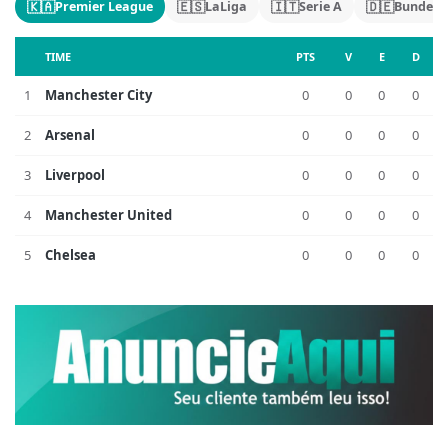
🇰🇦
🇪🇸
🇮🇹
🇩🇪
Premier League
LaLiga
Serie A
Bundesl
TIME
PTS
V
E
D
1
Manchester City
0
0
0
0
2
Arsenal
0
0
0
0
3
Liverpool
0
0
0
0
4
Manchester United
0
0
0
0
5
Chelsea
0
0
0
0