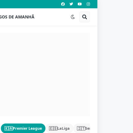
GOS DE AMANHÃ
🇰🇦
🇪🇸
🇮🇹
🇩🇪
Premier League
LaLiga
Serie A
Bundeslig