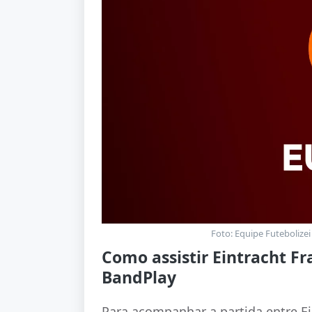
Foto: Equipe Futebolizei
Como assistir Eintracht Fr
BandPlay
Para acompanhar a partida entre Ein