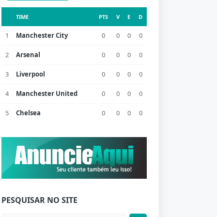
TIME
PTS
V
E
D
1
Manchester City
0
0
0
0
2
Arsenal
0
0
0
0
3
Liverpool
0
0
0
0
4
Manchester United
0
0
0
0
5
Chelsea
0
0
0
0
PESQUISAR NO SITE