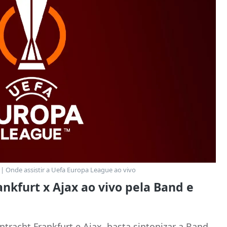
 | Onde assistir a Uefa Europa League ao vivo
ankfurt x Ajax ao vivo pela Band e
tracht Frankfurt e Ajax, basta sintonizar a Band