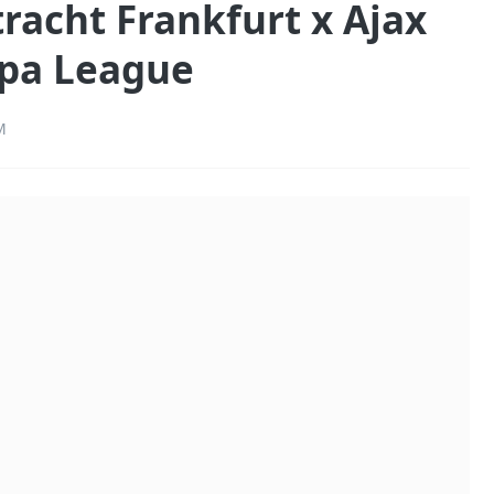
tracht Frankfurt x Ajax
opa League
M