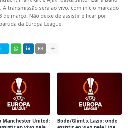
. A transmissão será ao vivo, com início marcado
3 de março. Não deixe de assistir e ficar por
partida da Europa League.
r
x Manchester United:
Bodø/Glimt x Lazio: onde
ssistir ao vivo pela
assistir ao vivo pela Liga