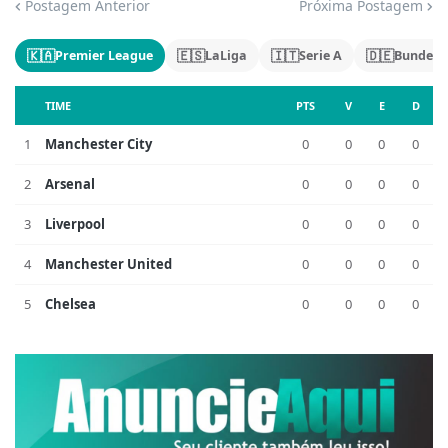
Postagem Anterior
Próxima Postagem
🇰🇦
🇪🇸
🇮🇹
🇩🇪
Premier League
LaLiga
Serie A
Bundesl
TIME
PTS
V
E
D
1
Manchester City
0
0
0
0
2
Arsenal
0
0
0
0
3
Liverpool
0
0
0
0
4
Manchester United
0
0
0
0
5
Chelsea
0
0
0
0