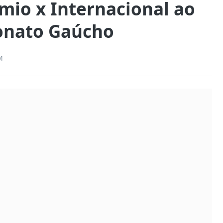
êmio x Internacional ao
onato Gaúcho
M