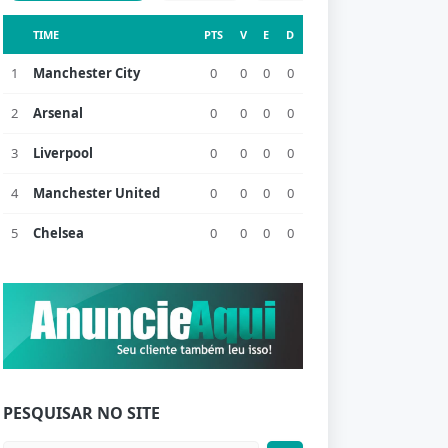
TIME
PTS
V
E
D
1
Manchester City
0
0
0
0
2
Arsenal
0
0
0
0
3
Liverpool
0
0
0
0
4
Manchester United
0
0
0
0
5
Chelsea
0
0
0
0
PESQUISAR NO SITE