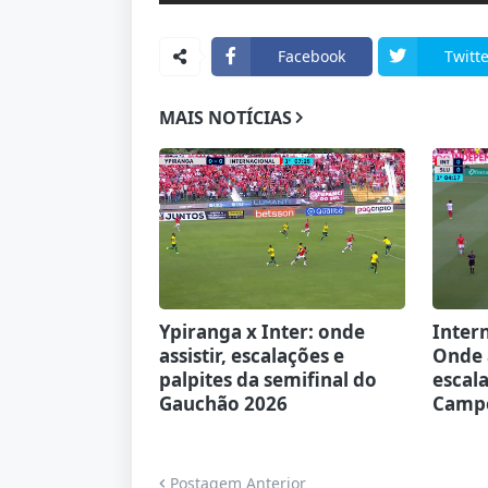
Facebook
Twitte
MAIS NOTÍCIAS
Ypiranga x Inter: onde
Intern
assistir, escalações e
Onde a
palpites da semifinal do
escala
Gauchão 2026
Campe
Postagem Anterior