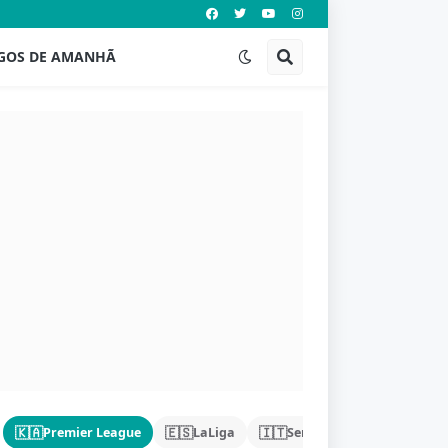
GOS DE AMANHÃ
🇰🇦
🇪🇸
🇮🇹
🇩🇪
Premier League
LaLiga
Serie A
Bundeslig