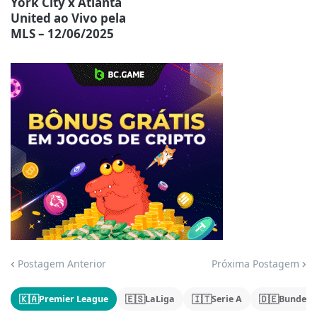
York City x Atlanta
United ao Vivo pela
MLS – 12/06/2025
Jogue com responsabilidade. 18+
Postagem Anterior
Próxima Postagem
🇰🇦
🇪🇸
🇮🇹
🇩🇪
Premier League
LaLiga
Serie A
Bundesl