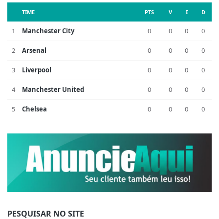
TIME
PTS
V
E
D
1
Manchester City
0
0
0
0
2
Arsenal
0
0
0
0
3
Liverpool
0
0
0
0
4
Manchester United
0
0
0
0
5
Chelsea
0
0
0
0
PESQUISAR NO SITE