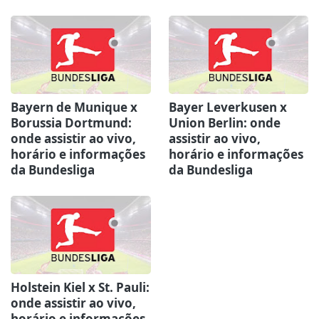
Bayern de Munique x
Bayer Leverkusen x
Borussia Dortmund:
Union Berlin: onde
onde assistir ao vivo,
assistir ao vivo,
horário e informações
horário e informações
da Bundesliga
da Bundesliga
Holstein Kiel x St. Pauli:
onde assistir ao vivo,
horário e informações