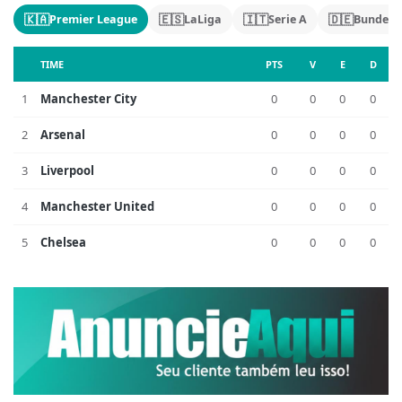
🇰🇦
🇪🇸
🇮🇹
🇩🇪
Premier League
LaLiga
Serie A
Bundesl
TIME
PTS
V
E
D
1
Manchester City
0
0
0
0
2
Arsenal
0
0
0
0
3
Liverpool
0
0
0
0
4
Manchester United
0
0
0
0
5
Chelsea
0
0
0
0