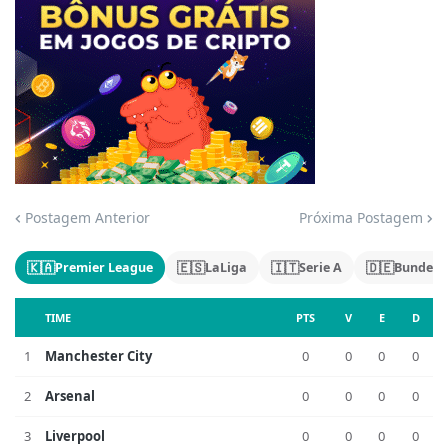
Jogue com responsabilidade. 18+
Postagem Anterior
Próxima Postagem
🇰🇦
🇪🇸
🇮🇹
🇩🇪
Premier League
LaLiga
Serie A
Bundesl
TIME
PTS
V
E
D
1
Manchester City
0
0
0
0
2
Arsenal
0
0
0
0
3
Liverpool
0
0
0
0