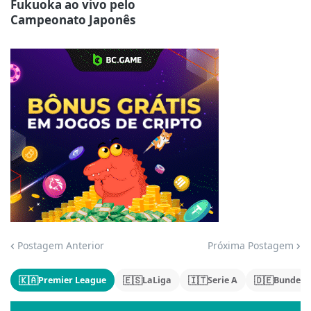
Fukuoka ao vivo pelo
Campeonato Japonês
Jogue com responsabilidade. 18+
Postagem Anterior
Próxima Postagem
🇰🇦
🇪🇸
🇮🇹
🇩🇪
Premier League
LaLiga
Serie A
Bundesl