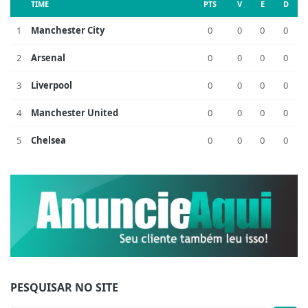
TIME
PTS
V
E
D
1
Manchester City
0
0
0
0
2
Arsenal
0
0
0
0
3
Liverpool
0
0
0
0
4
Manchester United
0
0
0
0
5
Chelsea
0
0
0
0
PESQUISAR NO SITE