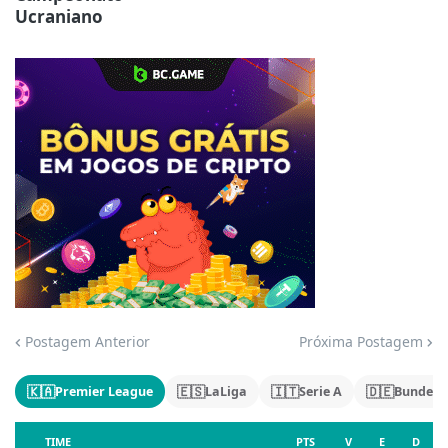
Ucraniano
Jogue com responsabilidade. 18+
Postagem Anterior
Próxima Postagem
🇰🇦
🇪🇸
🇮🇹
🇩🇪
Premier League
LaLiga
Serie A
Bundesl
TIME
PTS
V
E
D