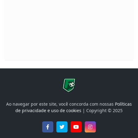
Ao navegar por este site, você concorda com nossas
Políticas
de privacidade e uso de cookies
| Copyright © 2025