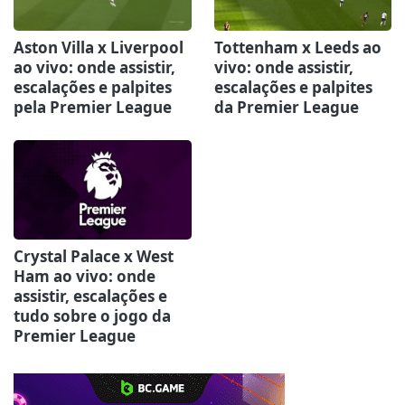
Aston Villa x Liverpool
Tottenham x Leeds ao
ao vivo: onde assistir,
vivo: onde assistir,
escalações e palpites
escalações e palpites
pela Premier League
da Premier League
Crystal Palace x West
Ham ao vivo: onde
assistir, escalações e
tudo sobre o jogo da
Premier League