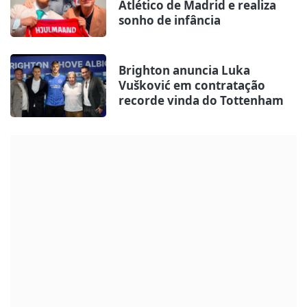
Atlético de Madrid e realiza
sonho de infância
Brighton anuncia Luka
Vušković em contratação
recorde vinda do Tottenham