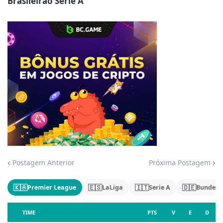
Brasileirão Série A
Jogue com responsabilidade. 18+
Postagem Anterior
Próxima Postagem
🇰🇦
🇪🇸
🇮🇹
🇩🇪
Premier League
LaLiga
Serie A
Bundesl
TIME
PTS
V
E
D