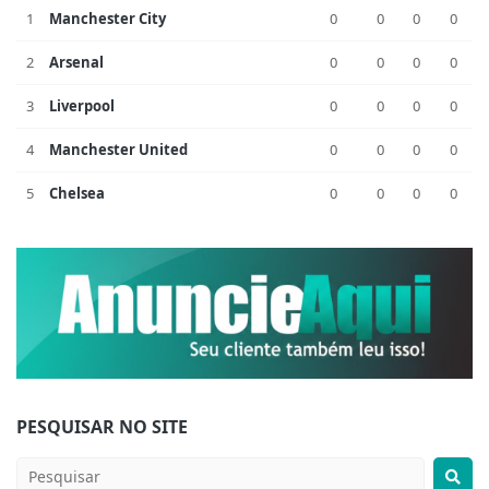
1
Manchester City
0
0
0
0
2
Arsenal
0
0
0
0
3
Liverpool
0
0
0
0
4
Manchester United
0
0
0
0
5
Chelsea
0
0
0
0
PESQUISAR NO SITE