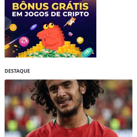
Jogue com responsabilidade. 18+
DESTAQUE