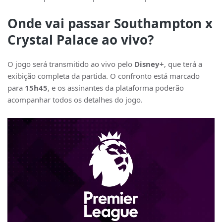
Onde vai passar Southampton x
Crystal Palace ao vivo?
O jogo será transmitido ao vivo pelo
Disney+
, que terá a
exibição completa da partida. O confronto está marcado
para
15h45
, e os assinantes da plataforma poderão
acompanhar todos os detalhes do jogo.