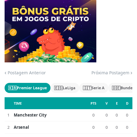
Jogue com responsabilidade. 18+
Postagem Anterior
Próxima Postagem
🇰🇦
🇪🇸
🇮🇹
🇩🇪
Premier League
LaLiga
Serie A
Bundesl
TIME
PTS
V
E
D
1
Manchester City
0
0
0
0
2
Arsenal
0
0
0
0