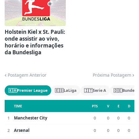
Holstein Kiel x St. Pauli:
onde assistir ao vivo,
horário e informações
da Bundesliga
Postagem Anterior
Próxima Postagem
🇰🇦
🇪🇸
🇮🇹
🇩🇪
Premier League
LaLiga
Serie A
Bundesl
TIME
PTS
V
E
D
1
Manchester City
0
0
0
0
2
Arsenal
0
0
0
0