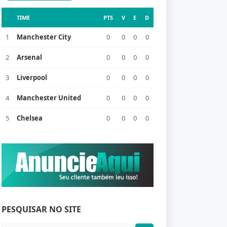
TIME
PTS
V
E
D
1
Manchester City
0
0
0
0
2
Arsenal
0
0
0
0
3
Liverpool
0
0
0
0
4
Manchester United
0
0
0
0
5
Chelsea
0
0
0
0
PESQUISAR NO SITE