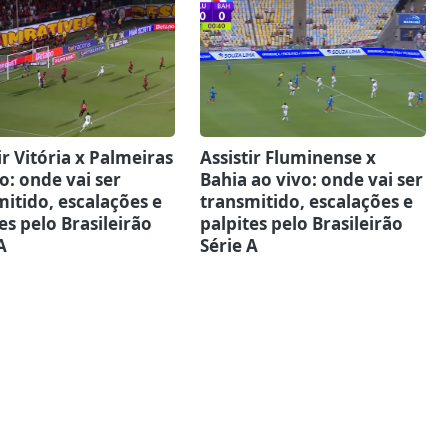
ir Vitória x Palmeiras
Assistir Fluminense x
o: onde vai ser
Bahia ao vivo: onde vai ser
itido, escalações e
transmitido, escalações e
es pelo Brasileirão
palpites pelo Brasileirão
A
Série A