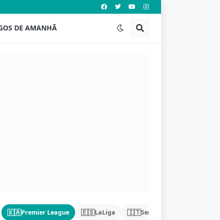
GOS DE AMANHÃ
🇰🇦
🇪🇸
🇮🇹
🇩🇪
Premier League
LaLiga
Serie A
Bundeslig