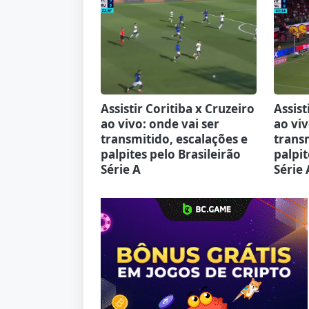
Assistir Coritiba x Cruzeiro
Assist
ao vivo: onde vai ser
ao viv
transmitido, escalações e
transm
palpites pelo Brasileirão
palpit
Série A
Série 