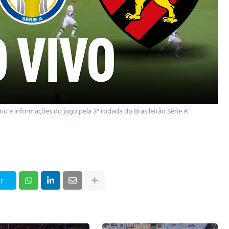
ário e informações do jogo pela 3ª rodada do Brasileirão Série A
r