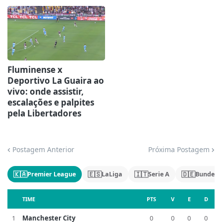
Fluminense x
Deportivo La Guaira ao
vivo: onde assistir,
escalações e palpites
pela Libertadores
Postagem Anterior
Próxima Postagem
🇰🇦
🇪🇸
🇮🇹
🇩🇪
Premier League
LaLiga
Serie A
Bundesl
TIME
PTS
V
E
D
1
Manchester City
0
0
0
0