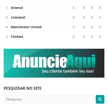
2
Arsenal
0
0
0
0
3
Liverpool
0
0
0
0
4
Manchester United
0
0
0
0
5
Chelsea
0
0
0
0
PESQUISAR NO SITE