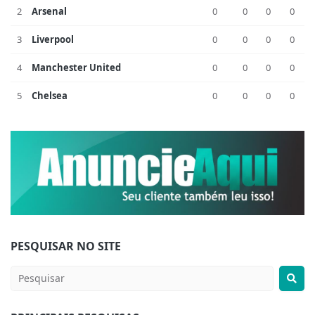
2
Arsenal
0
0
0
0
3
Liverpool
0
0
0
0
4
Manchester United
0
0
0
0
5
Chelsea
0
0
0
0
PESQUISAR NO SITE