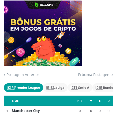
Jogue com responsabilidade. 18+
Postagem Anterior
Próxima Postagem
🇰🇦
🇪🇸
🇮🇹
🇩🇪
Premier League
LaLiga
Serie A
Bundesl
TIME
PTS
V
E
D
1
Manchester City
0
0
0
0