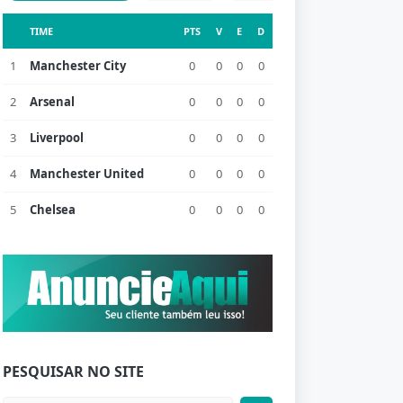
TIME
PTS
V
E
D
1
Manchester City
0
0
0
0
2
Arsenal
0
0
0
0
3
Liverpool
0
0
0
0
4
Manchester United
0
0
0
0
5
Chelsea
0
0
0
0
PESQUISAR NO SITE