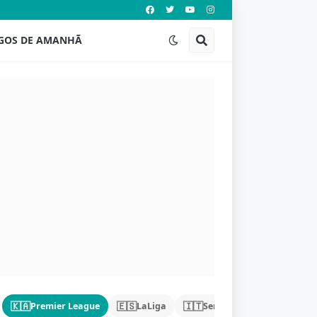
GOS DE AMANHÃ
🇰🇦
🇪🇸
🇮🇹
🇩🇪
Premier League
LaLiga
Serie A
Bundeslig