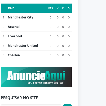
TIME
PTS
V
E
D
1
Manchester City
0
0
0
0
2
Arsenal
0
0
0
0
3
Liverpool
0
0
0
0
4
Manchester United
0
0
0
0
5
Chelsea
0
0
0
0
PESQUISAR NO SITE