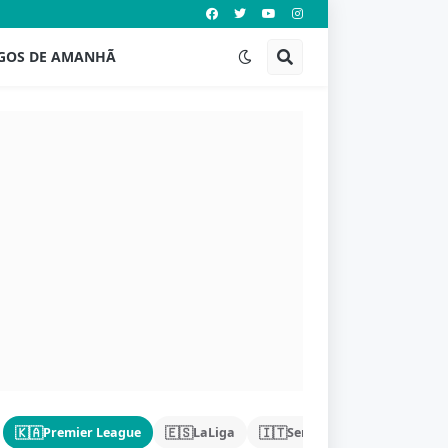
GOS DE AMANHÃ
🇰🇦
🇪🇸
🇮🇹
🇩🇪
Premier League
LaLiga
Serie A
Bundeslig