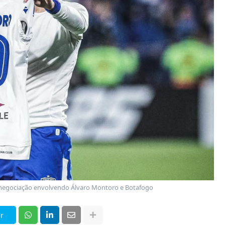
negociação envolvendo Álvaro Montoro e Botafogo
r