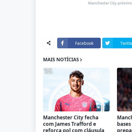
Manchester City próximo 
Facebook
Twitte
MAIS NOTÍCIAS
Manchester City fecha
Manch
com James Trafford e
bases
reforça gol com cláusula
prepa