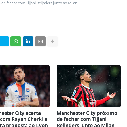
de fechar com Tijjani Reijnders junto ao Milan
r
ester City acerta
Manchester City próximo
 com Rayan Cherki e
de fechar com Tijjani
ra proposta ao Lyon
Reijnders junto ao Milan