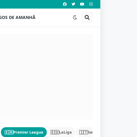
GOS DE AMANHÃ
🇰🇦
🇪🇸
🇮🇹
🇩🇪
Premier League
LaLiga
Serie A
Bundeslig