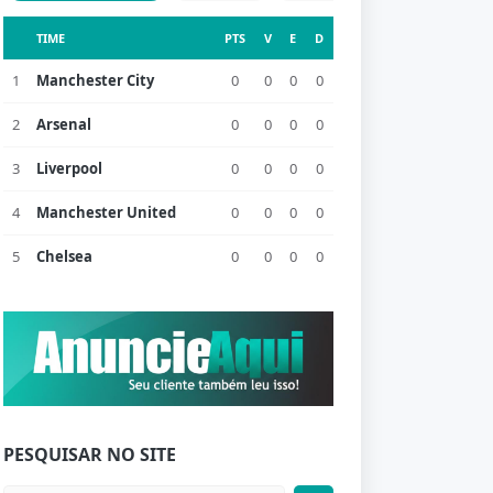
TIME
PTS
V
E
D
1
Manchester City
0
0
0
0
2
Arsenal
0
0
0
0
3
Liverpool
0
0
0
0
4
Manchester United
0
0
0
0
5
Chelsea
0
0
0
0
PESQUISAR NO SITE