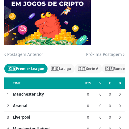
Jogue com responsabilidade. 18+
Postagem Anterior
Próxima Postagem
🇰🇦
🇪🇸
🇮🇹
🇩🇪
Premier League
LaLiga
Serie A
Bundesl
TIME
PTS
V
E
D
1
Manchester City
0
0
0
0
2
Arsenal
0
0
0
0
3
Liverpool
0
0
0
0
4
Manchester United
0
0
0
0