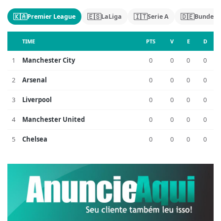
🇰🇦
🇪🇸
🇮🇹
🇩🇪
Premier League
LaLiga
Serie A
Bundesl
TIME
PTS
V
E
D
1
Manchester City
0
0
0
0
2
Arsenal
0
0
0
0
3
Liverpool
0
0
0
0
4
Manchester United
0
0
0
0
5
Chelsea
0
0
0
0