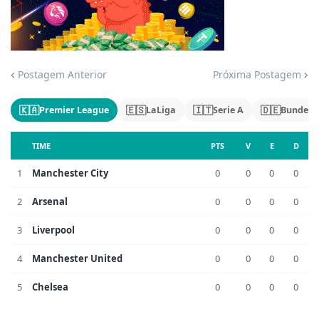
Jogue com responsabilidade. 18+
Postagem Anterior
Próxima Postagem
🇰🇦
🇪🇸
🇮🇹
🇩🇪
Premier League
LaLiga
Serie A
Bundesl
TIME
PTS
V
E
D
1
Manchester City
0
0
0
0
2
Arsenal
0
0
0
0
3
Liverpool
0
0
0
0
4
Manchester United
0
0
0
0
5
Chelsea
0
0
0
0