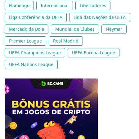
Flamengo
Internacional
Libertadores
Liga Conferência da UEFA
Liga das Nações da UEFA
Mercado da Bola
Mundial de Clubes
Neymar
Premier League
Real Madrid
UEFA Champions League
UEFA Europa League
UEFA Nations League