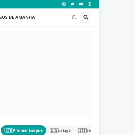
GOS DE AMANHÃ
🇰🇦
🇪🇸
🇮🇹
🇩🇪
Premier League
LaLiga
Serie A
Bundeslig