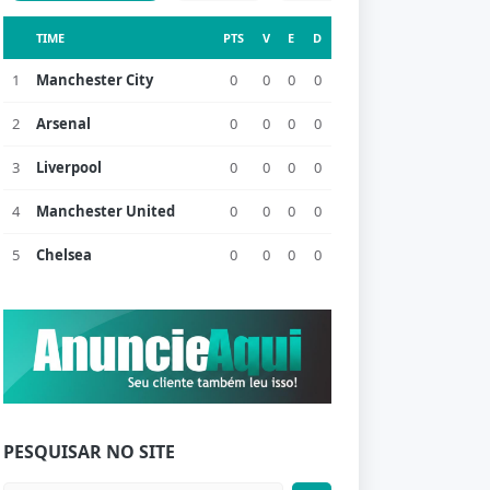
TIME
PTS
V
E
D
1
Manchester City
0
0
0
0
2
Arsenal
0
0
0
0
3
Liverpool
0
0
0
0
4
Manchester United
0
0
0
0
5
Chelsea
0
0
0
0
PESQUISAR NO SITE