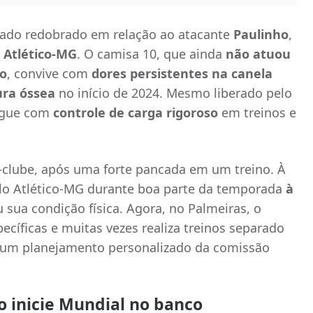
dado redobrado em relação ao atacante
Paulinho
,
o
Atlético-MG
. O camisa 10, que ainda
não atuou
o
, convive com
dores persistentes na canela
ura óssea
no início de 2024. Mesmo liberado pelo
egue com
controle de carga rigoroso
em treinos e
-clube, após uma forte pancada em um treino. À
lo Atlético-MG durante boa parte da temporada
à
 sua condição física. Agora, no Palmeiras, o
pecíficas e muitas vezes realiza treinos separado
e um planejamento personalizado da comissão
.
o inicie Mundial no banco