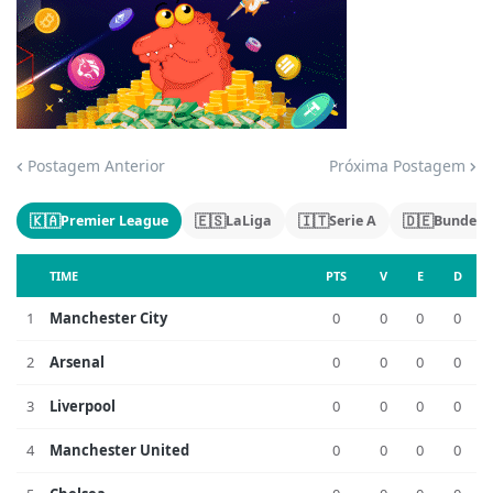
Jogue com responsabilidade. 18+
Postagem Anterior
Próxima Postagem
🇰🇦
🇪🇸
🇮🇹
🇩🇪
Premier League
LaLiga
Serie A
Bundesl
TIME
PTS
V
E
D
1
Manchester City
0
0
0
0
2
Arsenal
0
0
0
0
3
Liverpool
0
0
0
0
4
Manchester United
0
0
0
0