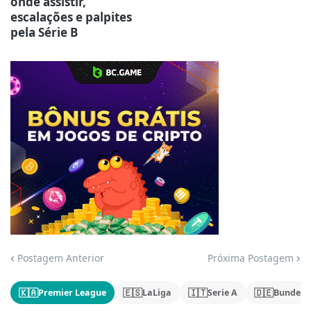
onde assistir,
escalações e palpites
pela Série B
Jogue com responsabilidade. 18+
Postagem Anterior
Próxima Postagem
🇰🇦
🇪🇸
🇮🇹
🇩🇪
Premier League
LaLiga
Serie A
Bundesl