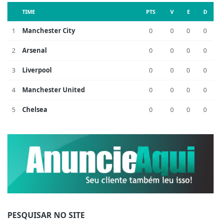
TIME
PTS
V
E
D
1
Manchester City
0
0
0
0
2
Arsenal
0
0
0
0
3
Liverpool
0
0
0
0
4
Manchester United
0
0
0
0
5
Chelsea
0
0
0
0
PESQUISAR NO SITE