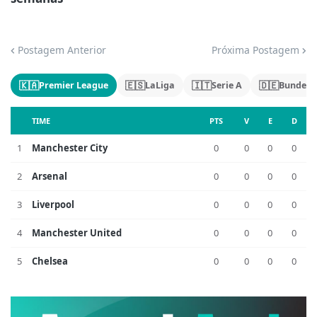
Postagem Anterior
Próxima Postagem
🇰🇦
🇪🇸
🇮🇹
🇩🇪
Premier League
LaLiga
Serie A
Bundesl
TIME
PTS
V
E
D
1
Manchester City
0
0
0
0
2
Arsenal
0
0
0
0
3
Liverpool
0
0
0
0
4
Manchester United
0
0
0
0
5
Chelsea
0
0
0
0