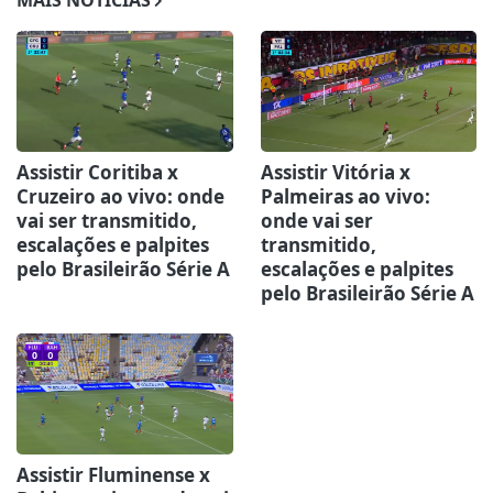
MAIS NOTÍCIAS
Assistir Coritiba x
Assistir Vitória x
Cruzeiro ao vivo: onde
Palmeiras ao vivo:
vai ser transmitido,
onde vai ser
escalações e palpites
transmitido,
pelo Brasileirão Série A
escalações e palpites
pelo Brasileirão Série A
Assistir Fluminense x