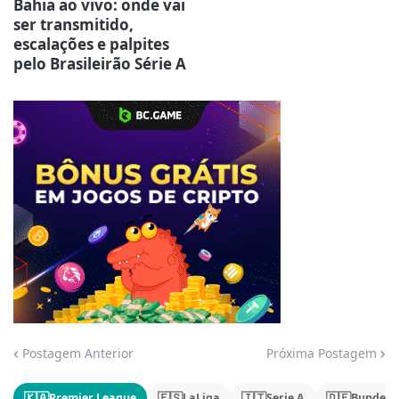
Bahia ao vivo: onde vai
ser transmitido,
escalações e palpites
pelo Brasileirão Série A
Jogue com responsabilidade. 18+
Postagem Anterior
Próxima Postagem
🇰🇦
🇪🇸
🇮🇹
🇩🇪
Premier League
LaLiga
Serie A
Bundesl