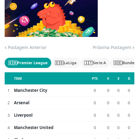
Jogue com responsabilidade. 18+
Postagem Anterior
Próxima Postagem
🇰🇦
🇪🇸
🇮🇹
🇩🇪
Premier League
LaLiga
Serie A
Bundesl
TIME
PTS
V
E
D
1
Manchester City
0
0
0
0
2
Arsenal
0
0
0
0
3
Liverpool
0
0
0
0
4
Manchester United
0
0
0
0