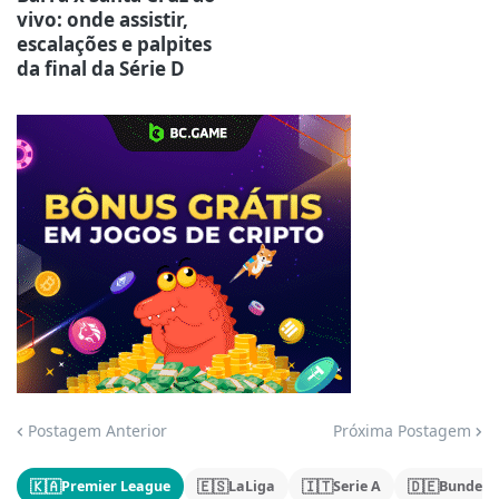
vivo: onde assistir,
escalações e palpites
da final da Série D
Jogue com responsabilidade. 18+
Postagem Anterior
Próxima Postagem
🇰🇦
🇪🇸
🇮🇹
🇩🇪
Premier League
LaLiga
Serie A
Bundesl