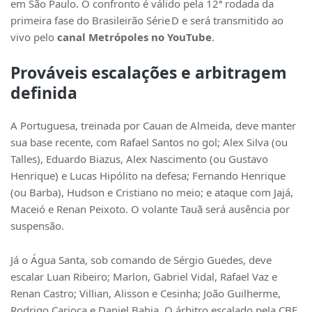
em São Paulo. O confronto é válido pela 12ª rodada da
primeira fase do Brasileirão Série D e será transmitido ao
vivo pelo
canal Metrópoles no YouTube
.
Prováveis escalações e arbitragem
definida
A Portuguesa, treinada por Cauan de Almeida, deve manter
sua base recente, com Rafael Santos no gol; Alex Silva (ou
Talles), Eduardo Biazus, Alex Nascimento (ou Gustavo
Henrique) e Lucas Hipólito na defesa; Fernando Henrique
(ou Barba), Hudson e Cristiano no meio; e ataque com Jajá,
Maceió e Renan Peixoto. O volante Tauã será ausência por
suspensão.
Já o Água Santa, sob comando de Sérgio Guedes, deve
escalar Luan Ribeiro; Marlon, Gabriel Vidal, Rafael Vaz e
Renan Castro; Villian, Alisson e Cesinha; João Guilherme,
Rodrigo Carioca e Daniel Bahia. O árbitro escalado pela CBF