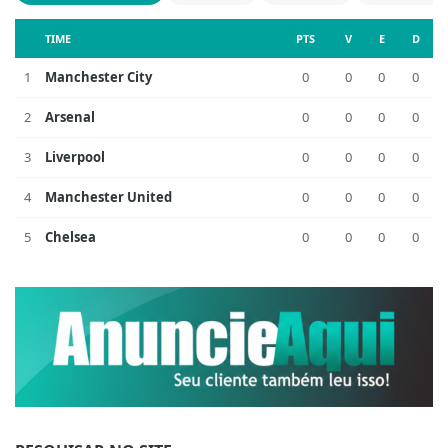
TIME
PTS
V
E
D
1
Manchester City
0
0
0
0
2
Arsenal
0
0
0
0
3
Liverpool
0
0
0
0
4
Manchester United
0
0
0
0
5
Chelsea
0
0
0
0