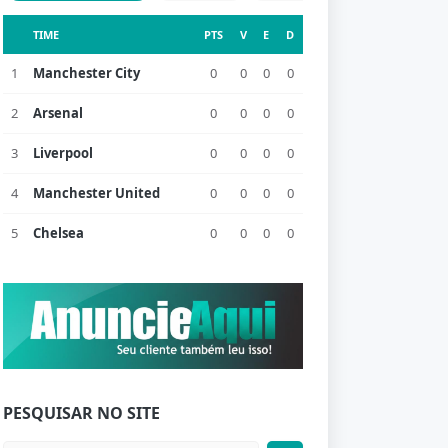
TIME
PTS
V
E
D
1
Manchester City
0
0
0
0
2
Arsenal
0
0
0
0
3
Liverpool
0
0
0
0
4
Manchester United
0
0
0
0
5
Chelsea
0
0
0
0
PESQUISAR NO SITE