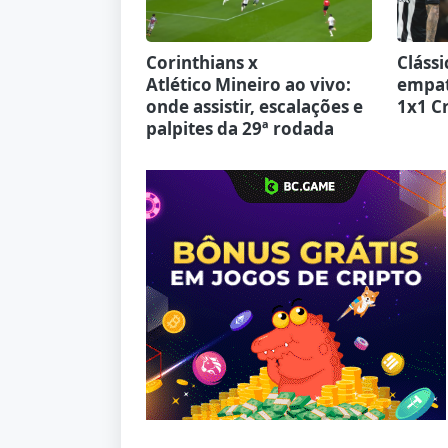
Corinthians x
Cláss
Atlético Mineiro ao vivo:
empat
onde assistir, escalações e
1x1 C
palpites da 29ª rodada
Jogue com responsabilidade. 18+