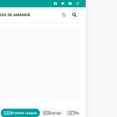
GOS DE AMANHÃ
🇰🇦
🇪🇸
🇮🇹
🇩🇪
Premier League
LaLiga
Serie A
Bundeslig