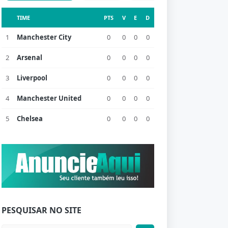
TIME
PTS
V
E
D
1
Manchester City
0
0
0
0
2
Arsenal
0
0
0
0
3
Liverpool
0
0
0
0
4
Manchester United
0
0
0
0
5
Chelsea
0
0
0
0
PESQUISAR NO SITE