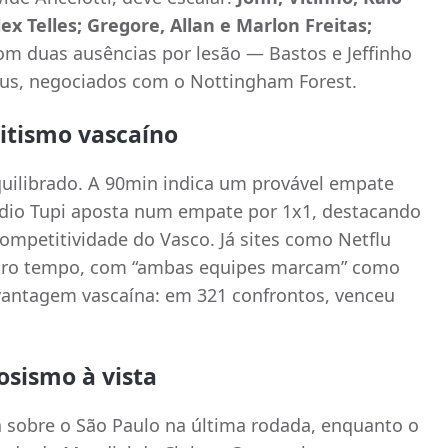
x Telles; Gregore, Allan e Marlon Freitas;
com duas ausências por lesão — Bastos e Jeffinho
esus, negociados com o Nottingham Forest.
ritismo vascaíno
quilibrado. A 90min indica um provável empate
ádio Tupi aposta num empate por 1x1, destacando
mpetitividade do Vasco. Já sites como Netflu
eiro tempo, com “ambas equipes marcam” como
vantagem vascaína: em 321 confrontos, venceu
sismo à vista
a sobre o São Paulo na última rodada, enquanto o