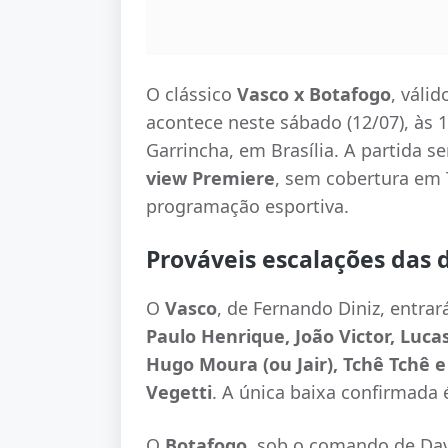
O clássico
Vasco x Botafogo
, váli
acontece neste sábado (12/07), às 1
Garrincha, em Brasília. A partida s
view Premiere
, sem cobertura em 
programação esportiva.
Prováveis escalações das 
O
Vasco
, de Fernando Diniz, entr
Paulo Henrique, João Victor, Luca
Hugo Moura (ou Jair), Tchê Tchê 
Vegetti
. A única baixa confirmada 
O
Botafogo
, sob o comando de Davi