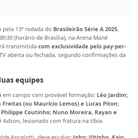
do pela 13ª rodada do
Brasileirão Série A 2025
,
8h30 (horário de Brasília), na Arena Mané
erá transmitida
com exclusividade pelo pay-per-
TV aberta ou fechada, segundo confirmações da
duas equipes
ará em campo com provável formação:
Léo Jardim;
s Freitas (ou Maurício Lemos) e Lucas Piton;
e Philippe Coutinho; Nuno Moreira, Rayan e
é Adson, lesionado com fratura na tíbia.
de Ancelotti, deve escalar:
John; Vitinho, Kaio