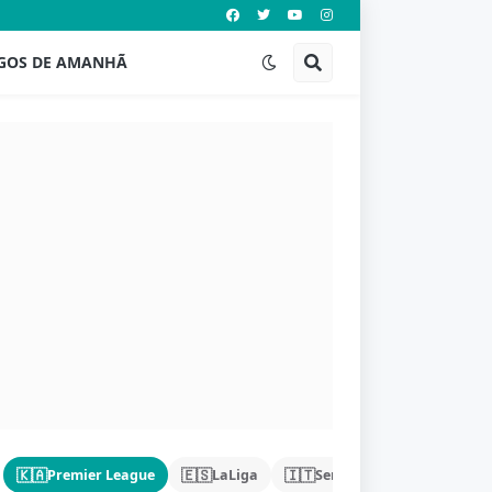
GOS DE AMANHÃ
🇰🇦
🇪🇸
🇮🇹
🇩🇪
Premier League
LaLiga
Serie A
Bundeslig