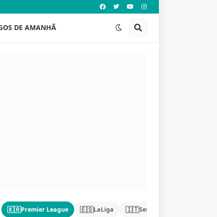
GOS DE AMANHÃ
🇰🇦
🇪🇸
🇮🇹
🇩🇪
Premier League
LaLiga
Serie A
Bundeslig