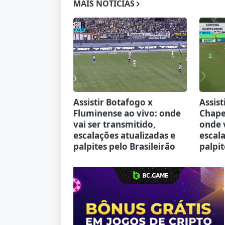
MAIS NOTÍCIAS
Assistir Botafogo x
Assist
Fluminense ao vivo: onde
Chape
vai ser transmitido,
onde v
escalações atualizadas e
escala
palpites pelo Brasileirão
palpit