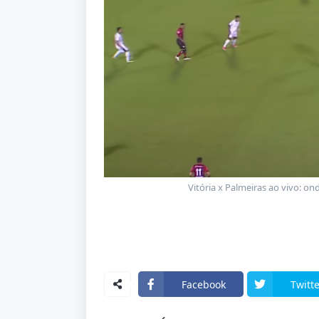
Vitória x Palmeiras ao vivo: ond
Facebook
Twitte