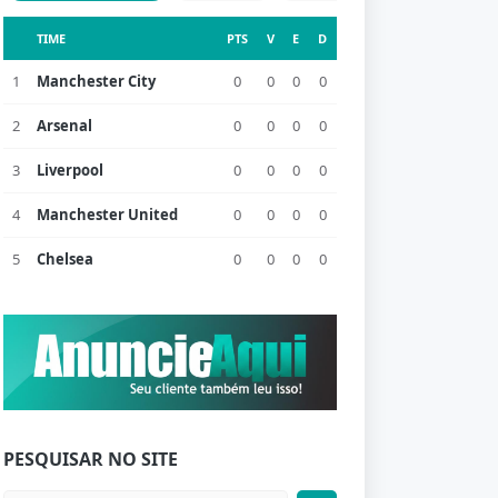
TIME
PTS
V
E
D
1
Manchester City
0
0
0
0
2
Arsenal
0
0
0
0
3
Liverpool
0
0
0
0
4
Manchester United
0
0
0
0
5
Chelsea
0
0
0
0
PESQUISAR NO SITE