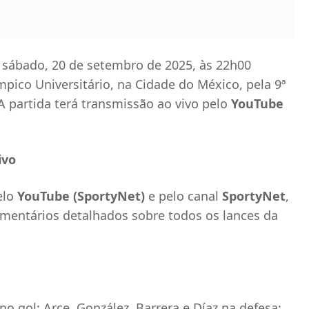
 sábado, 20 de setembro de 2025, às 22h00
ímpico Universitário, na Cidade do México, pela 9ª
partida terá transmissão ao vivo pelo
YouTube
ivo
elo
YouTube (SportyNet)
e pelo canal
SportyNet
,
mentários detalhados sobre todos os lances da
o gol; Arce, González, Barrera e Díaz na defesa;