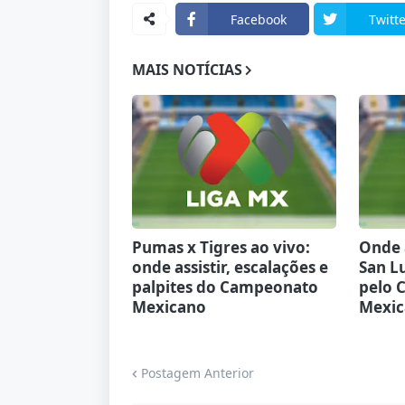
Facebook
Twitte
MAIS NOTÍCIAS
Pumas x Tigres ao vivo:
Onde a
onde assistir, escalações e
San Lu
palpites do Campeonato
pelo 
Mexicano
Mexic
Postagem Anterior