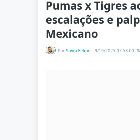
Pumas x Tigres ao
escalações e pal
Mexicano
Por
Sávio Felipe
-
9/19/2025 07:58:00 P