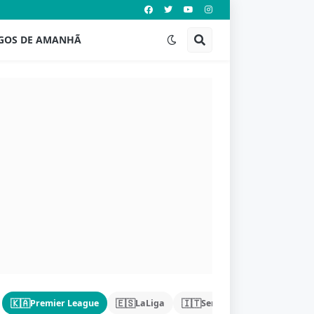
GOS DE AMANHÃ
🇰🇦
🇪🇸
🇮🇹
🇩🇪
Premier League
LaLiga
Serie A
Bundeslig