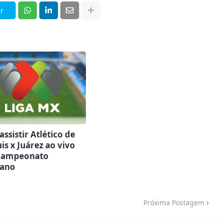
r
ssistir Atlético de
is x Juárez ao vivo
Campeonato
ano
Próxima Postagem