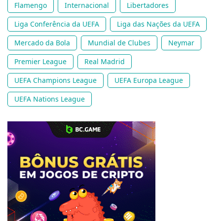
Flamengo
Internacional
Libertadores
Liga Conferência da UEFA
Liga das Nações da UEFA
Mercado da Bola
Mundial de Clubes
Neymar
Premier League
Real Madrid
UEFA Champions League
UEFA Europa League
UEFA Nations League