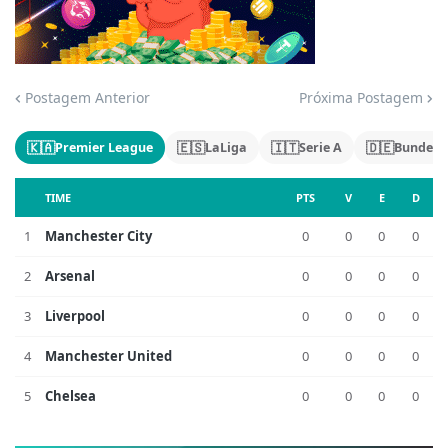
Jogue com responsabilidade. 18+
Postagem Anterior
Próxima Postagem
🇰🇦
🇪🇸
🇮🇹
🇩🇪
Premier League
LaLiga
Serie A
Bundesl
TIME
PTS
V
E
D
1
Manchester City
0
0
0
0
2
Arsenal
0
0
0
0
3
Liverpool
0
0
0
0
4
Manchester United
0
0
0
0
5
Chelsea
0
0
0
0