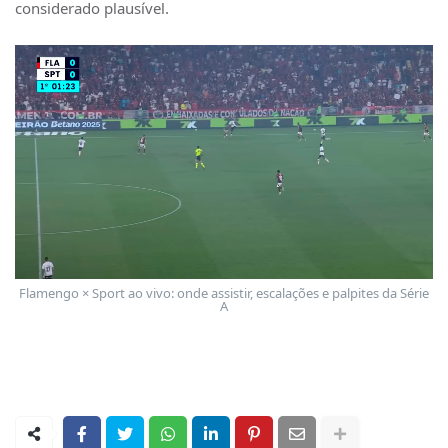
considerado plausível.
Flamengo × Sport ao vivo: onde assistir, escalações e palpites da Série
A