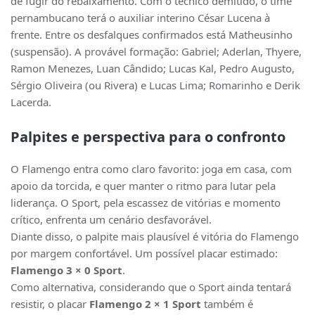
de fugir do rebaixamento. Com o técnico demitido, o time
pernambucano terá o auxiliar interino César Lucena à
frente. Entre os desfalques confirmados está Matheusinho
(suspensão). A provável formação: Gabriel; Aderlan, Thyere,
Ramon Menezes, Luan Cândido; Lucas Kal, Pedro Augusto,
Sérgio Oliveira (ou Rivera) e Lucas Lima; Romarinho e Derik
Lacerda.
Palpites e perspectiva para o confronto
O Flamengo entra como claro favorito: joga em casa, com
apoio da torcida, e quer manter o ritmo para lutar pela
liderança. O Sport, pela escassez de vitórias e momento
crítico, enfrenta um cenário desfavorável.
Diante disso, o palpite mais plausível é vitória do Flamengo
por margem confortável. Um possível placar estimado:
Flamengo 3 × 0 Sport
.
Como alternativa, considerando que o Sport ainda tentará
resistir, o placar
Flamengo 2 × 1 Sport
também é