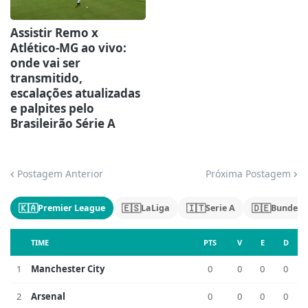
Assistir Remo x
Atlético-MG ao vivo:
onde vai ser
transmitido,
escalações atualizadas
e palpites pelo
Brasileirão Série A
Postagem Anterior
Próxima Postagem
🇰🇦
🇪🇸
🇮🇹
🇩🇪
Premier League
LaLiga
Serie A
Bundesl
TIME
PTS
V
E
D
1
Manchester City
0
0
0
0
2
Arsenal
0
0
0
0