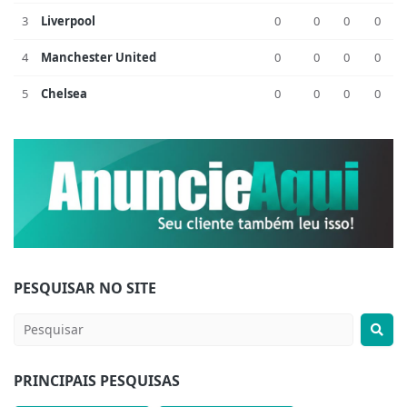
3
Liverpool
0
0
0
0
4
Manchester United
0
0
0
0
5
Chelsea
0
0
0
0
PESQUISAR NO SITE
PRINCIPAIS PESQUISAS