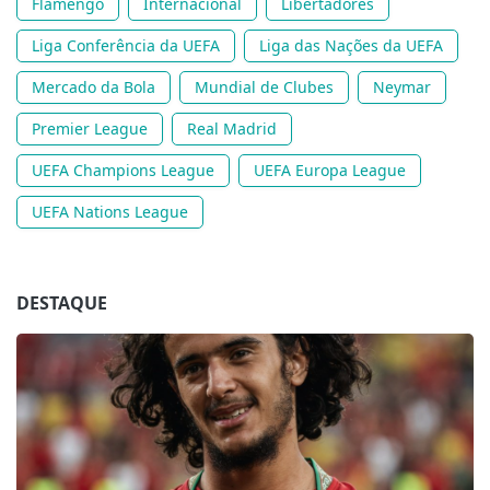
Flamengo
Internacional
Libertadores
Liga Conferência da UEFA
Liga das Nações da UEFA
Mercado da Bola
Mundial de Clubes
Neymar
Premier League
Real Madrid
UEFA Champions League
UEFA Europa League
UEFA Nations League
DESTAQUE