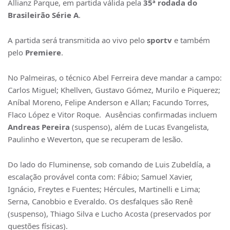
Allianz Parque, em partida válida pela
35ª rodada do
Brasileirão Série A
.
A partida será transmitida ao vivo pelo
sportv
e também
pelo
Premiere
.
No Palmeiras, o técnico Abel Ferreira deve mandar a campo:
Carlos Miguel; Khellven, Gustavo Gómez, Murilo e Piquerez;
Aníbal Moreno, Felipe Anderson e Allan; Facundo Torres,
Flaco López e Vitor Roque. Ausências confirmadas incluem
Andreas Pereira
(suspenso), além de Lucas Evangelista,
Paulinho e Weverton, que se recuperam de lesão.
Do lado do Fluminense, sob comando de Luis Zubeldía, a
escalação provável conta com: Fábio; Samuel Xavier,
Ignácio, Freytes e Fuentes; Hércules, Martinelli e Lima;
Serna, Canobbio e Everaldo. Os desfalques são Renê
(suspenso), Thiago Silva e Lucho Acosta (preservados por
questões físicas).