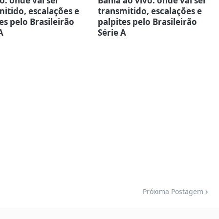
o: onde vai ser
Bahia ao vivo: onde vai ser
itido, escalações e
transmitido, escalações e
es pelo Brasileirão
palpites pelo Brasileirão
A
Série A
Próxima Postagem