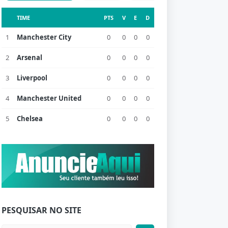
TIME
PTS
V
E
D
1
Manchester City
0
0
0
0
2
Arsenal
0
0
0
0
3
Liverpool
0
0
0
0
4
Manchester United
0
0
0
0
5
Chelsea
0
0
0
0
PESQUISAR NO SITE