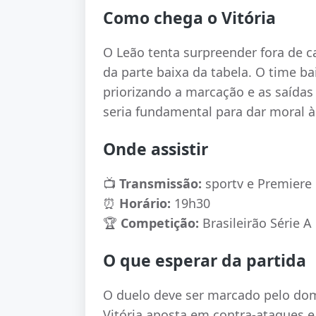
Como chega o Vitória
O Leão tenta surpreender fora de c
da parte baixa da tabela. O time b
priorizando a marcação e as saídas 
seria fundamental para dar moral 
Onde assistir
📺
Transmissão:
sportv e Premiere
⏰
Horário:
19h30
🏆
Competição:
Brasileirão Série A
O que esperar da partida
O duelo deve ser marcado pelo dom
Vitória aposta em contra-ataques e