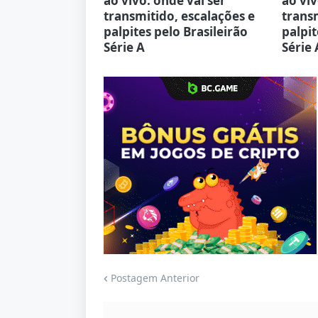
ao vivo: onde vai ser
ao viv
transmitido, escalações e
transm
palpites pelo Brasileirão
palpit
Série A
Série 
Jogue com responsabilidade. 18+
Postagem Anterior