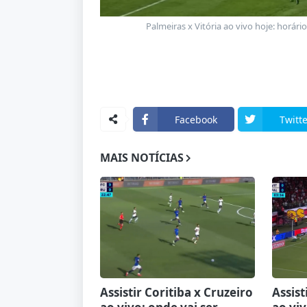
Palmeiras x Vitória ao vivo hoje: horári
Facebook
Twitte
MAIS NOTÍCIAS
Assistir Coritiba x Cruzeiro
Assist