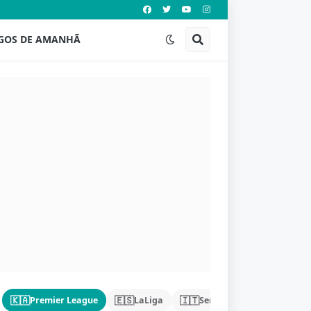
GOS DE AMANHÃ
🇰🇦
🇪🇸
🇮🇹
🇩🇪
Premier League
LaLiga
Serie A
Bundeslig