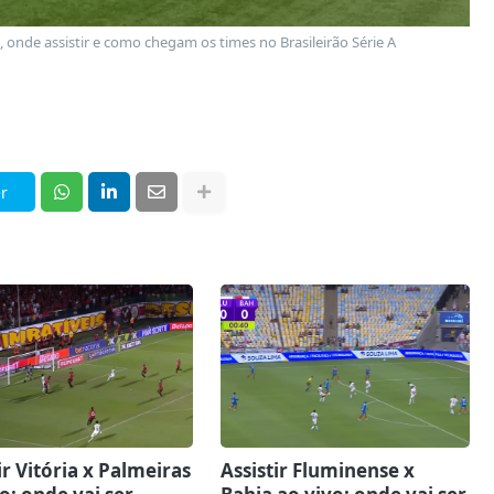
o, onde assistir e como chegam os times no Brasileirão Série A
r
ir Vitória x Palmeiras
Assistir Fluminense x