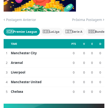
Jogue com responsabilidade. 18+
Postagem Anterior
Próxima Postagem
🇰🇦
🇪🇸
🇮🇹
🇩🇪
Premier League
LaLiga
Serie A
Bundesl
TIME
PTS
V
E
D
1
Manchester City
0
0
0
0
2
Arsenal
0
0
0
0
3
Liverpool
0
0
0
0
4
Manchester United
0
0
0
0
5
Chelsea
0
0
0
0