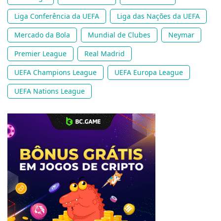
Liga Conferência da UEFA
Liga das Nações da UEFA
Mercado da Bola
Mundial de Clubes
Neymar
Premier League
Real Madrid
UEFA Champions League
UEFA Europa League
UEFA Nations League